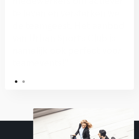
Sports Club doen we
nieuwe en leuke
ervaringen op, verleggen
we onze grenzen en
bereiken we meer welzijn
en balans."
Slide 1 of 2.